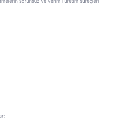
etmelerin sorunsuz ve verimli üretim süreçleri
r: