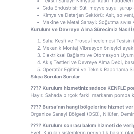
Tekstil Sanayi: Kimyasal katkı maddeleri 
Gıda Endüstrisi: Süt, meyve suyu, şurup
Kimya ve Deterjan Sektörü: Asit, solvent
Makine ve Metal Sanayi: Soğutma sıvısı v
Kurulum ve Devreye Alma Sürecimiz Nasıl İ
Saha Keşfi ve Proses İncelemesi Tesisin i
Mekanik Montaj Vibrasyon önleyici ayaklar
Elektriksel Bağlantı ve Otomasyon Uyuml
Akış Testleri ve Devreye Alma Debi, basın
Operatör Eğitimi ve Teknik Raporlama Siste
Sıkça Sorulan Sorular
????
Kurulum hizmetiniz sadece KENFLE pomp
Hayır. Sahada birçok farklı markanın pompa k
????
Bursa’nın hangi bölgelerine hizmet ve
Organize Sanayi Bölgesi (OSB), Nilüfer, Demirt
????
Kurulum sonrası bakım hizmeti de ver
Evet. Kurulan sistemlerin periyodik bakım pla