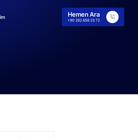
Hemen Ara
şim
+90 262 658 23 72