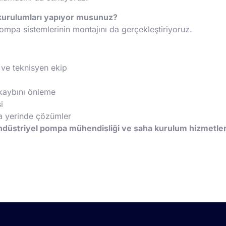
kurulumları yapıyor musunuz?
 pompa sistemlerinin montajını da gerçekleştiriyoruz.
 ve teknisyen ekip
 kaybını önleme
i
da yerinde çözümler
ndüstriyel pompa mühendisliği ve saha kurulum hizmetleri