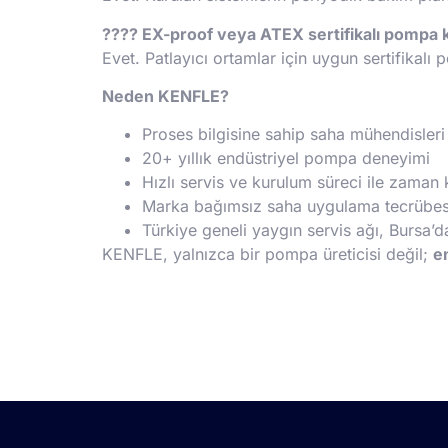
????
EX-proof veya ATEX sertifikalı pompa 
Evet. Patlayıcı ortamlar için uygun sertifikalı
Neden KENFLE?
Proses bilgisine sahip saha mühendisleri
20+ yıllık endüstriyel pompa deneyimi
Hızlı servis ve kurulum süreci ile zaman
Marka bağımsız saha uygulama tecrübes
Türkiye geneli yaygın servis ağı, Bursa’
KENFLE, yalnızca bir pompa üreticisi değil;
e