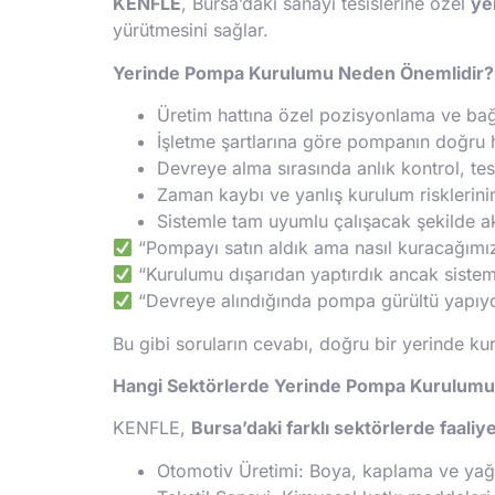
KENFLE
, Bursa’daki sanayi tesislerine özel
ye
yürütmesini sağlar.
Yerinde Pompa Kurulumu Neden Önemlidir?
Üretim hattına özel pozisyonlama ve bağ
İşletme şartlarına göre pompanın doğru 
Devreye alma sırasında anlık kontrol, te
Zaman kaybı ve yanlış kurulum risklerini
Sistemle tam uyumlu çalışacak şekilde ak
“Pompayı satın aldık ama nasıl kuracağımız
“Kurulumu dışarıdan yaptırdık ancak siste
“Devreye alındığında pompa gürültü yapıyor
Bu gibi soruların cevabı, doğru bir yerinde ku
Hangi Sektörlerde Yerinde Pompa Kurulumu
KENFLE,
Bursa’daki farklı sektörlerde faaliy
Otomotiv Üretimi: Boya, kaplama ve yağ 