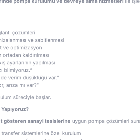
rinde pompa kurulumu ve devreye alma hizmetleri
ile işl
lantı çözümleri
hizalanması ve sabitlenmesi
st ve optimizasyon
n ortadan kaldırılması
ış ayarlarının yapılması
ı bilmiyoruz.”
mde verim düşüklüğü var.”
, arıza mı var?”
rulum süreciyle başlar.
 Yapıyoruz?
et gösteren sanayi tesislerine
uygun pompa çözümleri suna
transfer sistemlerine özel kurulum