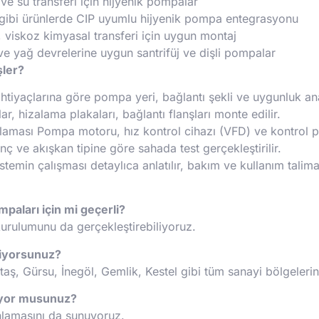
ve su transferi için hijyenik pompalar
 gibi ürünlerde CIP uyumlu hijyenik pompa entegrasyonu
, viskoz kimyasal transferi için uygun montaj
e yağ devrelerine uygun santrifüj ve dişli pompalar
şler?
htiyaçlarına göre pompa yeri, bağlantı şekli ve uygunluk anal
, hizalama plakaları, bağlantı flanşları monte edilir.
aması Pompa motoru, hız kontrol cihazı (VFD) ve kontrol pan
ç ve akışkan tipine göre sahada test gerçekleştirilir.
min çalışması detaylıca anlatılır, bakım ve kullanım talimatla
aları için mi geçerli?
urulumunu da gerçekleştirebiliyoruz.
riyorsunuz?
aş, Gürsu, İnegöl, Gemlik, Kestel gibi tüm sanayi bölgelerine
iyor musunuz?
nlamasını da sunuyoruz.