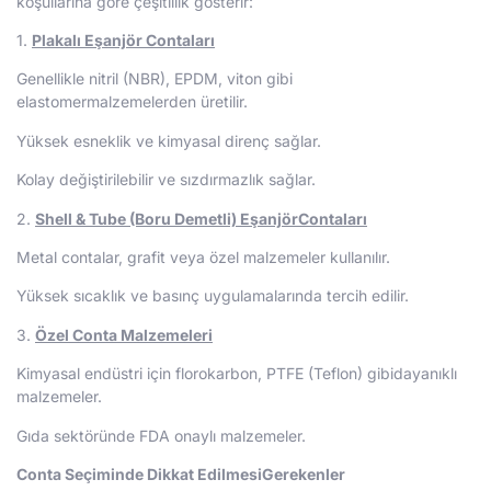
koşullarına göre çeşitlilik gösterir:
1.
Plakalı Eşanjör Contaları
Genellikle nitril (NBR), EPDM, viton gibi
elastomermalzemelerden üretilir.
Yüksek esneklik ve kimyasal direnç sağlar.
Kolay değiştirilebilir ve sızdırmazlık sağlar.
2.
Shell & Tube (Boru Demetli) EşanjörContaları
Metal contalar, grafit veya özel malzemeler kullanılır.
Yüksek sıcaklık ve basınç uygulamalarında tercih edilir.
3.
Özel Conta Malzemeleri
Kimyasal endüstri için florokarbon, PTFE (Teflon) gibidayanıklı
malzemeler.
Gıda sektöründe FDA onaylı malzemeler.
Conta Seçiminde Dikkat EdilmesiGerekenler