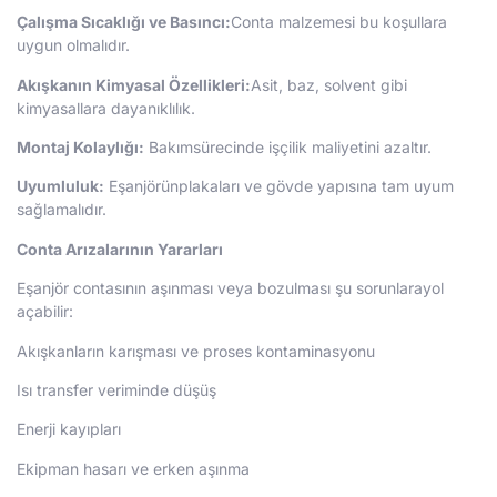
Çalışma Sıcaklığı ve Basıncı:
Conta malzemesi bu koşullara
uygun olmalıdır.
Akışkanın Kimyasal Özellikleri:
Asit, baz, solvent gibi
kimyasallara dayanıklılık.
Montaj Kolaylığı:
Bakımsürecinde işçilik maliyetini azaltır.
Uyumluluk:
Eşanjörünplakaları ve gövde yapısına tam uyum
sağlamalıdır.
Conta Ar
ı
zalar
ı
n
ı
n Yararlar
ı
Eşanjör contasının aşınması veya bozulması şu sorunlarayol
açabilir:
Akışkanların karışması ve proses kontaminasyonu
Isı transfer veriminde düşüş
Enerji kayıpları
Ekipman hasarı ve erken aşınma