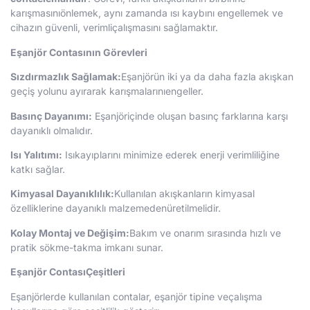
karışmasınıönlemek, aynı zamanda ısı kaybını engellemek ve
cihazın güvenli, verimliçalışmasını sağlamaktır.
E
ş
anj
ö
r Contas
ı
n
ı
n G
ö
revleri
Sızdırmazlık Sağlamak:
Eşanjörün iki ya da daha fazla akışkan
geçiş yolunu ayırarak karışmalarınıengeller.
Basınç Dayanımı:
Eşanjöriçinde oluşan basınç farklarına karşı
dayanıklı olmalıdır.
Isı Yalıtımı:
Isıkayıplarını minimize ederek enerji verimliliğine
katkı sağlar.
Kimyasal Dayanıklılık:
Kullanılan akışkanların kimyasal
özelliklerine dayanıklı malzemedenüretilmelidir.
Kolay Montaj ve Değişim:
Bakım ve onarım sırasında hızlı ve
pratik sökme-takma imkanı sunar.
Eşanjör ContasıÇeşitleri
Eşanjörlerde kullanılan contalar, eşanjör tipine veçalışma