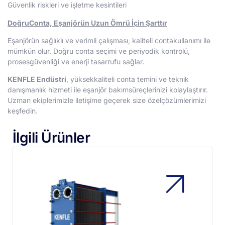
Güvenlik riskleri ve işletme kesintileri
Do
ğruConta, E
şanj
ör
ün Uzun
Ömr
ü
İçin
Şartt
ır
Eşanjörün sağlıklı ve verimli çalışması, kaliteli contakullanımı ile
mümkün olur. Doğru conta seçimi ve periyodik kontrolü,
prosesgüvenliği ve enerji tasarrufu sağlar.
KENFLE Endüstri
, yüksekkaliteli conta temini ve teknik
danışmanlık hizmeti ile eşanjör bakımsüreçlerinizi kolaylaştırır.
Uzman ekiplerimizle iletişime geçerek size özelçözümlerimizi
keşfedin.
İlgili Ürünler