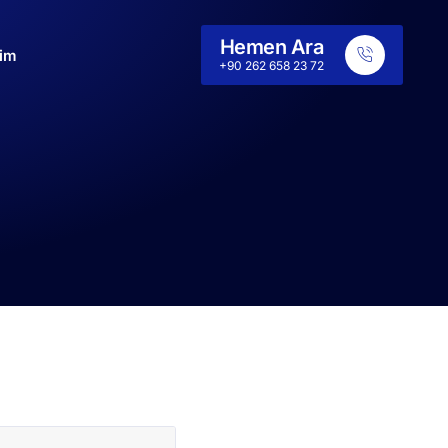
Hemen Ara
şim
+90 262 658 23 72