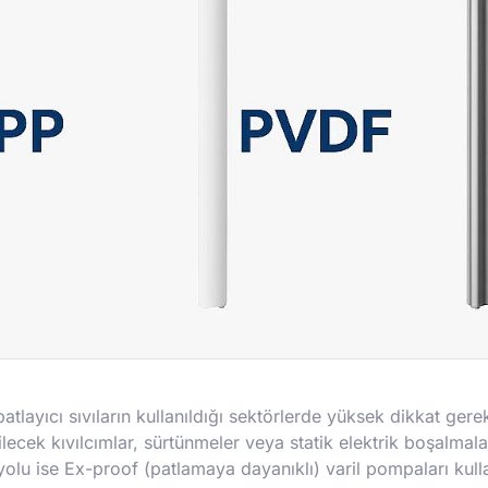
atlayıcı sıvıların kullanıldığı sektörlerde yüksek dikkat gere
ecek kıvılcımlar, sürtünmeler veya statik elektrik boşalmalar
i yolu ise Ex-proof (patlamaya dayanıklı) varil pompaları kull