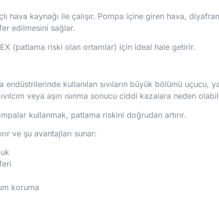
nçlı hava kaynağı ile çalışır. Pompa içine giren hava, diyaf
er edilmesini sağlar.
 (patlama riski olan ortamlar) için ideal hale getirir.
 endüstrilerinde kullanılan sıvıların büyük bölümü uçucu, yanı
ılcım veya aşırı ısınma sonucu ciddi kazalara neden olabili
pompalar kullanmak, patlama riskini doğrudan artırır.
rır ve şu avantajları sunar:
luk
feri
imum koruma