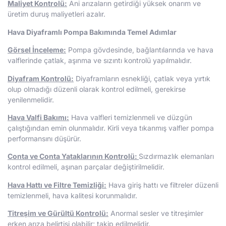
Maliyet Kontrolü:
Ani arızaların getirdiği yüksek onarım ve
üretim duruş maliyetleri azalır.
Hava Diyaframlı Pompa Bakımında Temel Adımlar
Görsel İnceleme:
Pompa gövdesinde, bağlantılarında ve hava
valflerinde çatlak, aşınma ve sızıntı kontrolü yapılmalıdır.
Diyafram Kontrolü:
Diyaframların esnekliği, çatlak veya yırtık
olup olmadığı düzenli olarak kontrol edilmeli, gerekirse
yenilenmelidir.
Hava Valfi Bakımı:
Hava valfleri temizlenmeli ve düzgün
çalıştığından emin olunmalıdır. Kirli veya tıkanmış valfler pompa
performansını düşürür.
Conta ve Conta Yataklarının Kontrolü:
Sızdırmazlık elemanları
kontrol edilmeli, aşınan parçalar değiştirilmelidir.
Hava Hattı ve Filtre Temizliği:
Hava giriş hattı ve filtreler düzenli
temizlenmeli, hava kalitesi korunmalıdır.
Titreşim ve Gürültü Kontrolü:
Anormal sesler ve titreşimler
erken arıza belirtisi olabilir; takip edilmelidir.