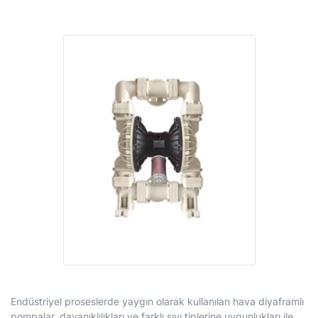
Endüstriyel proseslerde yaygın olarak kullanılan hava diyaframlı
pompalar, dayanıklılıkları ve farklı sıvı tiplerine uygunlukları ile