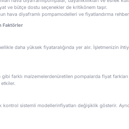
lanılan hava diyaframlıpompalar, dayanıklılıkları ve esnek kul
t ve bütçe dostu seçenekler de kritikönem taşır.
gun hava diyaframlı pompamodelleri ve fiyatlandırma rehberi 
n Faktörler
likle daha yüksek fiyataralığında yer alır. İşletmenizin iht
gibi farklı malzemelerdenüretilen pompalarda fiyat farkları 
etkiler.
kontrol sistemli modellerinfiyatları değişiklik gösterir. Ayrı