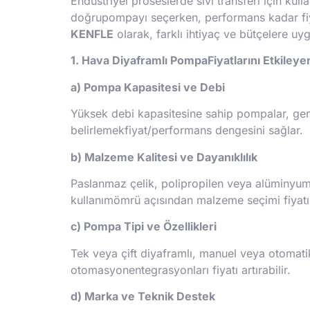
Endüstriyel proseslerde sıvı transferi için kul
doğrupompayı seçerken, performans kadar fiya
KENFLE
olarak, farklı ihtiyaç ve bütçelere uy
1. Hava Diyaframlı PompaFiyatlarını Etkileye
a) Pompa Kapasitesi ve Debi
Yüksek debi kapasitesine sahip pompalar, genel
belirlemekfiyat/performans dengesini sağlar.
b) Malzeme Kalitesi ve Dayanıklılık
Paslanmaz çelik, polipropilen veya alüminyum 
kullanımömrü açısından malzeme seçimi fiyatı 
c) Pompa Tipi ve Özellikleri
Tek veya çift diyaframlı, manuel veya otomatik 
otomasyonentegrasyonları fiyatı artırabilir.
d) Marka ve Teknik Destek