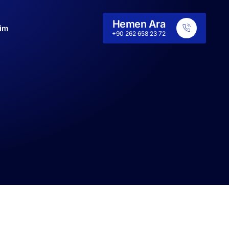
Hemen Ara
şim
+90 262 658 23 72