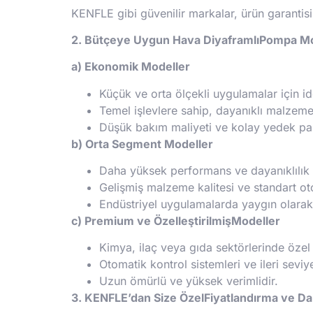
KENFLE gibi güvenilir markalar, ürün garantisi
2. Bütçeye Uygun Hava DiyaframlıPompa Mo
a) Ekonomik Modeller
Küçük ve orta ölçekli uygulamalar için id
Temel işlevlere sahip, dayanıklı malzeme
Düşük bakım maliyeti ve kolay yedek parç
b) Orta Segment Modeller
Daha yüksek performans ve dayanıklılık 
Gelişmiş malzeme kalitesi ve standart ot
Endüstriyel uygulamalarda yaygın olarak t
c) Premium ve ÖzelleştirilmişModeller
Kimya, ilaç veya gıda sektörlerinde öze
Otomatik kontrol sistemleri ve ileri seviye
Uzun ömürlü ve yüksek verimlidir.
3. KENFLE’dan Size ÖzelFiyatlandırma ve Da