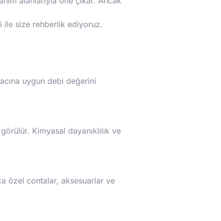
lanım alanlarıyla öne çıkar. Ancak
ile size rehberlik ediyoruz.
iyacına uygun debi değerini
görülür. Kimyasal dayanıklılık ve
ca özel contalar, aksesuarlar ve