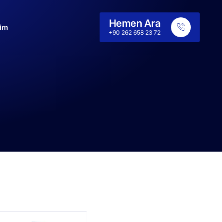
Hemen Ara
şim
+90 262 658 23 72