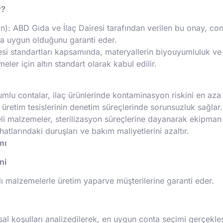
r?
: ABD Gıda ve İlaç Dairesi tarafından verilen bu onay, cont
a uygun olduğunu garanti eder.
 standartları kapsamında, materyallerin biyouyumluluk ve tok
eler için altın standart olarak kabul edilir.
lu contalar, ilaç ürünlerinde kontaminasyon riskini en aza i
retim tesislerinin denetim süreçlerinde sorunsuzluk sağlar.
li malzemeler, sterilizasyon süreçlerine dayanarak ekipman
 hatlarındaki duruşları ve bakım maliyetlerini azaltır.
mı
ni
 malzemelerle üretim yaparve müşterilerine garanti eder.
sal koşulları analizedilerek, en uygun conta seçimi gerçekleşti