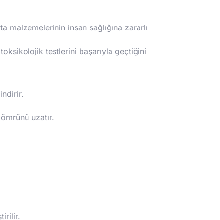
a malzemelerinin insan sağlığına zararlı
sikolojik testlerini başarıyla geçtiğini
ndirir.
 ömrünü uzatır.
rilir.