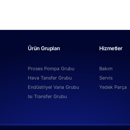
Ürün Grupları
Hizmetler
Proses Pompa Grubu
Bakım
Hava Tansfer Grubu
Servis
Endüstriyel Vana Grubu
Yedek Parça
Isı Transfer Grubu