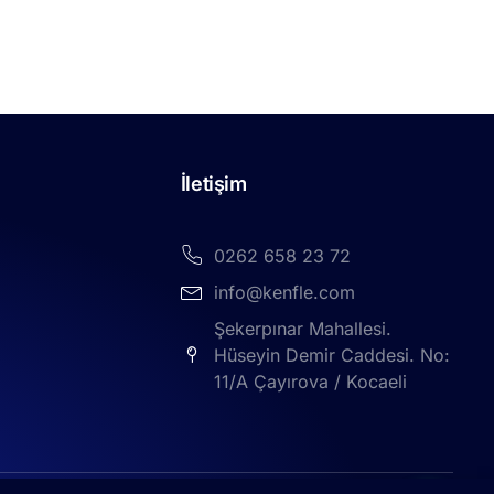
İletişim
0262 658 23 72
info@kenfle.com
Şekerpınar Mahallesi.
Hüseyin Demir Caddesi. No:
11/A Çayırova / Kocaeli