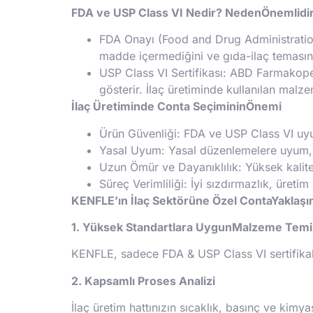
FDA ve USP Class VI Nedir? NedenÖnemlidi
FDA Onayı (Food and Drug Administration)
madde içermediğini ve gıda-ilaç temasın
USP Class VI Sertifikası: ABD Farmakopesi
gösterir. İlaç üretiminde kullanılan malzem
İlaç Üretiminde Conta SeçimininÖnemi
Ürün Güvenliği: FDA ve USP Class VI uyum
Yasal Uyum: Yasal düzenlemelere uyum, ü
Uzun Ömür ve Dayanıklılık: Yüksek kalite
Süreç Verimliliği: İyi sızdırmazlık, üretim
KENFLE’ın İlaç Sektörüne Özel ContaYaklaşı
1. Yüksek Standartlara UygunMalzeme Temi
KENFLE, sadece FDA & USP Class VI sertifikalı
2. Kapsamlı Proses Analizi
İlaç üretim hattınızın sıcaklık, basınç ve kimya