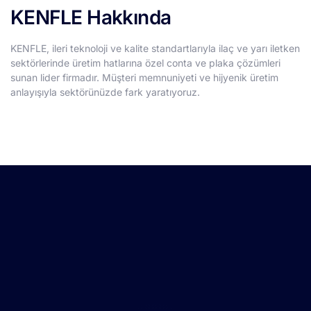
KENFLE Hakkında
KENFLE, ileri teknoloji ve kalite standartlarıyla ilaç ve yarı iletken
sektörlerinde üretim hatlarına özel conta ve plaka çözümleri
sunan lider firmadır. Müşteri memnuniyeti ve hijyenik üretim
anlayışıyla sektörünüzde fark yaratıyoruz.