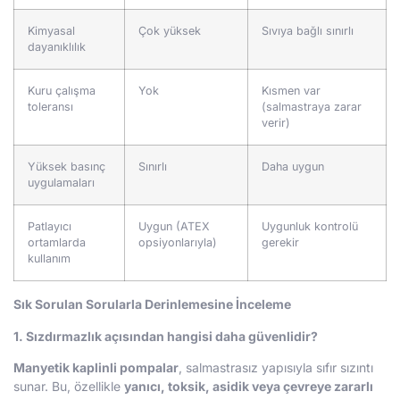
Kimyasal
Çok yüksek
Sıvıya bağlı sınırlı
dayanıklılık
Kuru çalışma
Yok
Kısmen var
toleransı
(salmastraya zarar
verir)
Yüksek basınç
Sınırlı
Daha uygun
uygulamaları
Patlayıcı
Uygun (ATEX
Uygunluk kontrolü
ortamlarda
opsiyonlarıyla)
gerekir
kullanım
Sık Sorulan Sorularla Derinlemesine İnceleme
1. Sızdırmazlık açısından hangisi daha güvenlidir?
Manyetik kaplinli pompalar
, salmastrasız yapısıyla sıfır sızıntı
sunar. Bu, özellikle
yanıcı, toksik, asidik veya çevreye zararlı