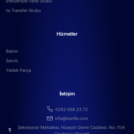
Endüstriyel Vana Grubu
Isı Transfer Grubu
Hizmetler
Bakım
Servis
Yedek Parça
İletişim
0262 658 23 72
info@kenfle.com
Şekerpınar Mahallesi. Hüseyin Demir Caddesi. No: 11/A
Çayırova / Kocaeli