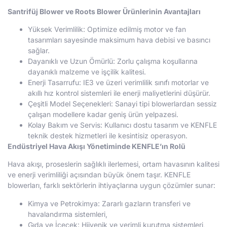
Santrifüj Blower ve Roots Blower Ürünlerinin Avantajları
Yüksek Verimlilik: Optimize edilmiş motor ve fan
tasarımları sayesinde maksimum hava debisi ve basıncı
sağlar.
Dayanıklı ve Uzun Ömürlü: Zorlu çalışma koşullarına
dayanıklı malzeme ve işçilik kalitesi.
Enerji Tasarrufu: IE3 ve üzeri verimlilik sınıfı motorlar ve
akıllı hız kontrol sistemleri ile enerji maliyetlerini düşürür.
Çeşitli Model Seçenekleri: Sanayi tipi blowerlardan sessiz
çalışan modellere kadar geniş ürün yelpazesi.
Kolay Bakım ve Servis: Kullanıcı dostu tasarım ve KENFLE
teknik destek hizmetleri ile kesintisiz operasyon.
Endüstriyel Hava Akışı Yönetiminde KENFLE’ın Rolü
Hava akışı, proseslerin sağlıklı ilerlemesi, ortam havasının kalitesi
ve enerji verimliliği açısından büyük önem taşır. KENFLE
blowerları, farklı sektörlerin ihtiyaçlarına uygun çözümler sunar:
Kimya ve Petrokimya: Zararlı gazların transferi ve
havalandırma sistemleri,
Gıda ve İçecek: Hijyenik ve verimli kurutma sistemleri,