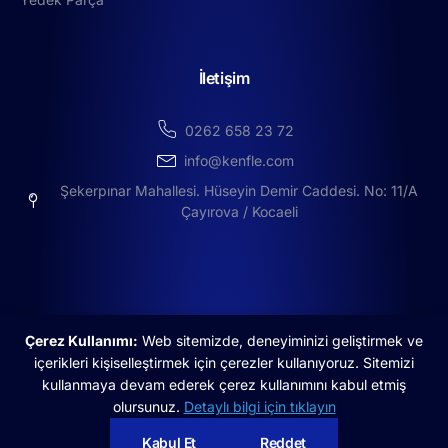
İletişim
0262 658 23 72
info@kenfle.com
Şekerpınar Mahallesi. Hüseyin Demir Caddesi. No: 11/A
Çayırova / Kocaeli
Çerez Kullanımı:
Web sitemizde, deneyiminizi geliştirmek ve
içerikleri kişiselleştirmek için çerezler kullanıyoruz. Sitemizi
©2025 Copyright by Kenfle | created by Boldorg
kullanmaya devam ederek çerez kullanımını kabul etmiş
olursunuz.
Detaylı bilgi için tıklayın
Aydınlatma Metni
Çerez Politikası
Kabul Et
Reddet