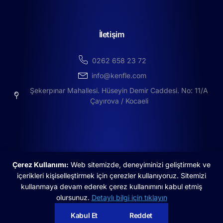
İletişim
0262 658 23 72
info@kenfle.com
Şekerpınar Mahallesi. Hüseyin Demir Caddesi. No: 11/A
Çayırova / Kocaeli
Çerez Kullanımı:
Web sitemizde, deneyiminizi geliştirmek ve
içerikleri kişiselleştirmek için çerezler kullanıyoruz. Sitemizi
©2025 Copyright by Kenfle | created by Boldorg
kullanmaya devam ederek çerez kullanımını kabul etmiş
olursunuz.
Detaylı bilgi için tıklayın
Aydınlatma Metni
Çerez Politikası
Kabul Et
Reddet