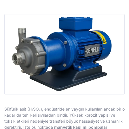
Sülfürik asit (H₂SO₄), endüstride en yaygın kullanılan ancak bir o
kadar da tehlikeli sıvılardan biridir. Yüksek korozif yapısı ve
toksik etkileri nedeniyle transferi büyük hassasiyet ve uzmanlık
gerektirir. İşte bu noktada
manyetik kaplinli pompalar
,