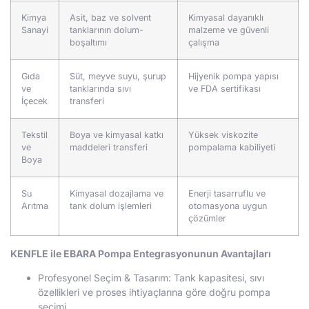
Kimya
Asit, baz ve solvent
Kimyasal dayanıklı
Sanayi
tanklarının dolum-
malzeme ve güvenli
boşaltımı
çalışma
Gıda
Süt, meyve suyu, şurup
Hijyenik pompa yapısı
ve
tanklarında sıvı
ve FDA sertifikası
İçecek
transferi
Tekstil
Boya ve kimyasal katkı
Yüksek viskozite
ve
maddeleri transferi
pompalama kabiliyeti
Boya
Su
Kimyasal dozajlama ve
Enerji tasarruflu ve
Arıtma
tank dolum işlemleri
otomasyona uygun
çözümler
KENFLE ile EBARA Pompa Entegrasyonunun Avantajları
Profesyonel Seçim & Tasarım: Tank kapasitesi, sıvı
özellikleri ve proses ihtiyaçlarına göre doğru pompa
seçimi