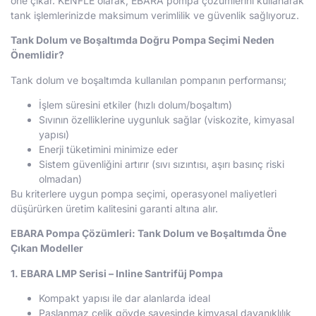
öne çıkar. KENFLE olarak, EBARA pompa çözümlerini kullanarak
tank işlemlerinizde maksimum verimlilik ve güvenlik sağlıyoruz.
Tank Dolum ve Boşaltımda Doğru Pompa Seçimi Neden
Önemlidir?
Tank dolum ve boşaltımda kullanılan pompanın performansı;
İşlem süresini etkiler (hızlı dolum/boşaltım)
Sıvının özelliklerine uygunluk sağlar (viskozite, kimyasal
yapısı)
Enerji tüketimini minimize eder
Sistem güvenliğini artırır (sıvı sızıntısı, aşırı basınç riski
olmadan)
Bu kriterlere uygun pompa seçimi, operasyonel maliyetleri
düşürürken üretim kalitesini garanti altına alır.
EBARA Pompa Çözümleri: Tank Dolum ve Boşaltımda Öne
Çıkan Modeller
1. EBARA LMP Serisi – Inline Santrifüj Pompa
Kompakt yapısı ile dar alanlarda ideal
Paslanmaz çelik gövde sayesinde kimyasal dayanıklılık