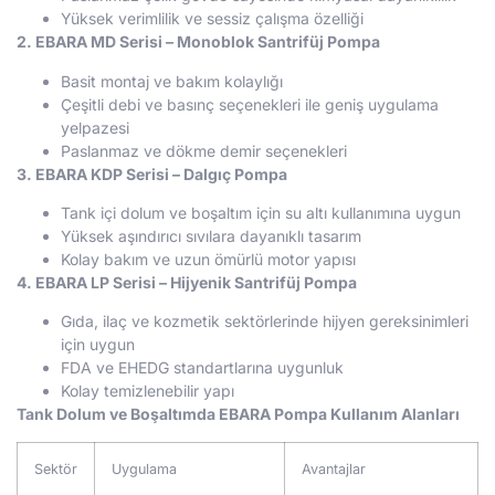
Yüksek verimlilik ve sessiz çalışma özelliği
2. EBARA MD Serisi – Monoblok Santrifüj Pompa
Basit montaj ve bakım kolaylığı
Çeşitli debi ve basınç seçenekleri ile geniş uygulama
yelpazesi
Paslanmaz ve dökme demir seçenekleri
3. EBARA KDP Serisi – Dalgıç Pompa
Tank içi dolum ve boşaltım için su altı kullanımına uygun
Yüksek aşındırıcı sıvılara dayanıklı tasarım
Kolay bakım ve uzun ömürlü motor yapısı
4. EBARA LP Serisi – Hijyenik Santrifüj Pompa
Gıda, ilaç ve kozmetik sektörlerinde hijyen gereksinimleri
için uygun
FDA ve EHEDG standartlarına uygunluk
Kolay temizlenebilir yapı
Tank Dolum ve Boşaltımda EBARA Pompa Kullanım Alanları
Sektör
Uygulama
Avantajlar