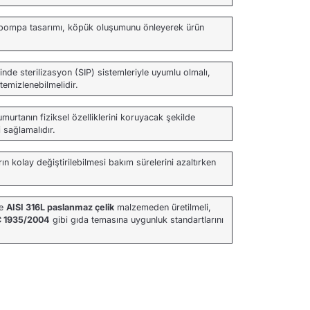
n pompa tasarımı, köpük oluşumunu önleyerek ürün
nde sterilizasyon (SIP) sistemleriyle uyumlu olmalı,
temizlenebilmelidir.
umurtanın fiziksel özelliklerini koruyacak şekilde
i sağlamalıdır.
ın kolay değiştirilebilmesi bakım sürelerini azaltırken
le
AISI 316L paslanmaz çelik
malzemeden üretilmeli,
 1935/2004
gibi gıda temasına uygunluk standartlarını