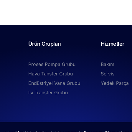
Ürün Grupları
Hizmetler
Proses Pompa Grubu
Bakım
Hava Tansfer Grubu
Servis
Endüstriyel Vana Grubu
Yedek Parça
Isı Transfer Grubu