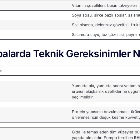
Vitamin çözeltileri, besin takviyeleri
Soya sosu, sirke bazlı soslar, salamur
Sıvı nişasta, dekstroz çözeltisi, fru
Salamura suyu, tuz çözeltisi, peynir
palarda Teknik Gereksinimler N
m
Yumurta akı, yumurta sarısı ve tam sı
ürünün akışkanlık özelliklerine uyg
seçilmelidir.
Protein yapısının bozulmaması, ürün
önlenmesi için düşük kesme kuvvetiyl
Gıda ile temas eden tüm yüzeyler pü
yapıda olmalıdır. Pompa tercihen
EH