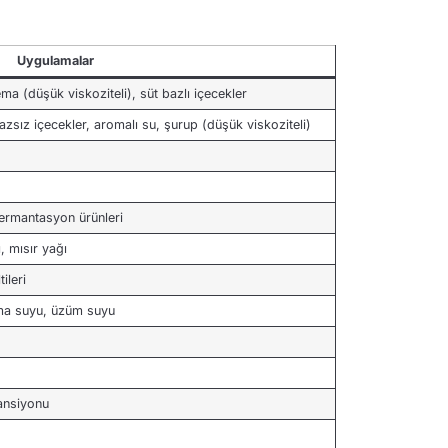
Uygulamalar
rema (düşük viskoziteli), süt bazlı içecekler
azsız içecekler, aromalı su, şurup (düşük viskoziteli)
fermantasyon ürünleri
, mısır yağı
ileri
lma suyu, üzüm suyu
pansiyonu