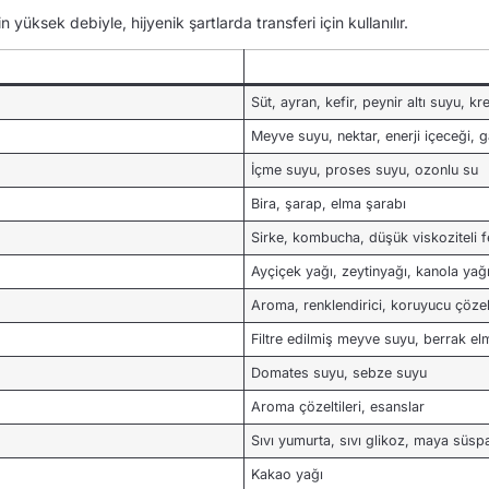
 yüksek debiyle, hijyenik şartlarda transferi için kullanılır.
Süt, ayran, kefir, peynir altı suyu, k
Meyve suyu, nektar, enerji içeceği, g
İçme suyu, proses suyu, ozonlu su
Bira, şarap, elma şarabı
Sirke, kombucha, düşük viskoziteli 
Ayçiçek yağı, zeytinyağı, kanola yağı
Aroma, renklendirici, koruyucu çözelt
Filtre edilmiş meyve suyu, berrak e
Domates suyu, sebze suyu
Aroma çözeltileri, esanslar
Sıvı yumurta, sıvı glikoz, maya süs
Kakao yağı