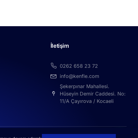
İletişim
0262 658 23 72
info@kenfle.com
Şekerpınar Mahallesi.
Hüseyin Demir Caddesi. No:
11/A Çayırova / Kocaeli