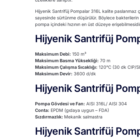
Hijyenik Santrifüj Pompalar 316L kalite paslanmaz çe
sayesinde sürtünme düşürülür. Böylece bakterilerin t
pompa içindeki hızının en üst düzeye erişebilmesidir
Hijyenik Santrifüj Pomp
Maksimum Debi:
150 m³
Maksimum Basma Yüksekliği:
70 m
Maksimum Çalışma Sıcaklığı:
120°C (30 dk CIP/SI
Maksimum Devir:
3600 d/dk
Hijyenik Santrifüj Pom
Pompa Gövdesi ve Fan:
AISI 316L/ AISI 304
Conta:
EPDM (gıdaya uygun – FDA)
Sızdırmazlık:
Mekanik salmastra
Hijyenik Santrifüj Pom