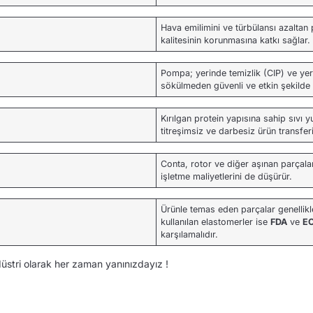
Hava emilimini ve türbülansı azalta
kalitesinin korunmasına katkı sağlar.
Pompa; yerinde temizlik (CIP) ve yeri
sökülmeden güvenli ve etkin şekilde 
Kırılgan protein yapısına sahip sıvı y
titreşimsiz ve darbesiz ürün transfer
Conta, rotor ve diğer aşınan parçalar
işletme maliyetlerini de düşürür.
Ürünle temas eden parçalar genellik
kullanılan elastomerler ise
FDA
ve
EC
karşılamalıdır.
düstri olarak her zaman yanınızdayız !