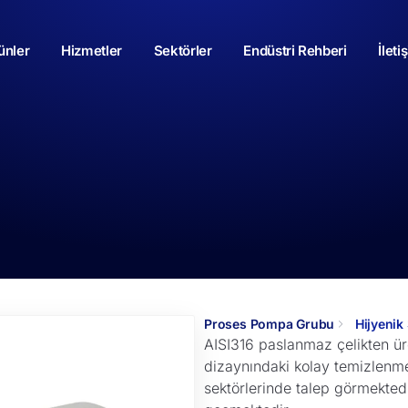
ünler
Hizmetler
Sektörler
Endüstri Rehberi
İleti
Proses Pompa Grubu
Hijyenik
AISI316 paslanmaz çelikten üre
dizaynındaki kolay temizlenme 
sektörlerinde talep görmekte