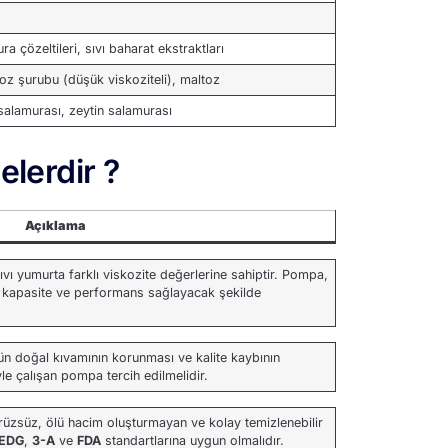
a çözeltileri, sıvı baharat ekstraktları
ktoz şurubu (düşük viskoziteli), maltoz
 salamurası, zeytin salamurası
elerdir ?
Açıklama
vı yumurta farklı viskozite değerlerine sahiptir. Pompa,
un kapasite ve performans sağlayacak şekilde
ün doğal kıvamının korunması ve kalite kaybının
e çalışan pompa tercih edilmelidir.
rüzsüz, ölü hacim oluşturmayan ve kolay temizlenebilir
EDG
,
3-A
ve
FDA
standartlarına uygun olmalıdır.