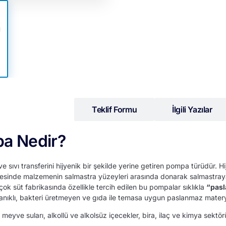
Detaylı Bilgi
Teklif Formu
İlgili Yazılar
pa Nedir?
ve sıvı transferini hijyenik bir şekilde yerine getiren pompa türüdür.
 sayesinde malzemenin salmastra yüzeyleri arasında donarak salmastra
rçok süt fabrikasında özellikle tercih edilen bu pompalar sıklıkla
“pasl
ıklı, bakteri üretmeyen ve gıda ile temasa uygun paslanmaz materya
, meyve suları, alkollü ve alkolsüz içecekler, bira, ilaç ve kimya sektör