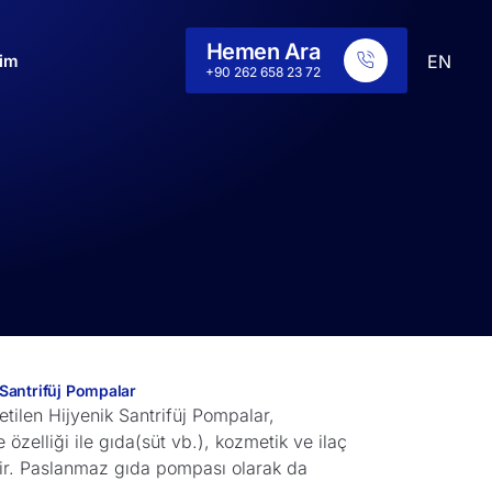
Hemen Ara
şim
EN
+90 262 658 23 72
 Santrifüj Pompalar
tilen Hijyenik Santrifüj Pompalar,
özelliği ile gıda(süt vb.), kozmetik ve ilaç
dir. Paslanmaz gıda pompası olarak da