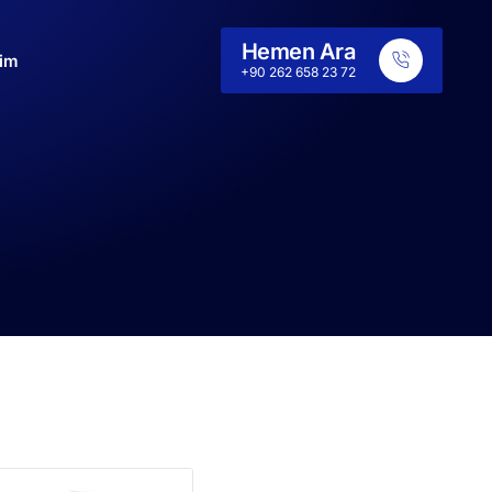
Hemen Ara
şim
+90 262 658 23 72