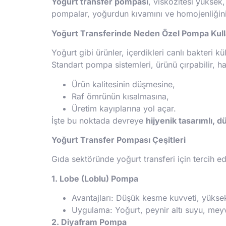
Yoğurt transfer pompası
, viskozitesi yüksek,
pompalar, yoğurdun kıvamını ve homojenliğin
Yoğurt Transferinde Neden Özel Pompa Kulla
Yoğurt gibi ürünler, içerdikleri canlı bakteri k
Standart pompa sistemleri, ürünü çırpabilir, ha
Ürün kalitesinin düşmesine,
Raf ömrünün kısalmasına,
Üretim kayıplarına yol açar.
İşte bu noktada devreye
hijyenik tasarımlı, 
Yoğurt Transfer Pompası Çeşitleri
Gıda sektöründe yoğurt transferi için tercih ed
1. Lobe (Loblu) Pompa
Avantajları: Düşük kesme kuvveti, yüksek
Uygulama: Yoğurt, peynir altı suyu, meyve
2. Diyafram Pompa