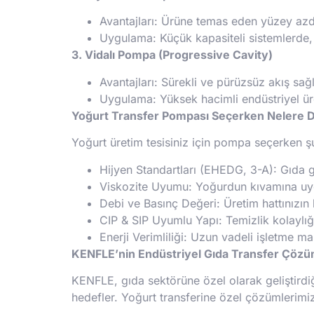
Avantajları: Ürüne temas eden yüzey azdır
Uygulama: Küçük kapasiteli sistemlerde, m
3. Vidalı Pompa (Progressive Cavity)
Avantajları: Sürekli ve pürüzsüz akış sa
Uygulama: Yüksek hacimli endüstriyel üret
Yoğurt Transfer Pompası Seçerken Nelere Di
Yoğurt üretim tesisiniz için pompa seçerken şu
Hijyen Standartları (EHEDG, 3-A): Gıda g
Viskozite Uyumu: Yoğurdun kıvamına uy
Debi ve Basınç Değeri: Üretim hattınızın 
CIP & SIP Uyumlu Yapı: Temizlik kolaylığı 
Enerji Verimliliği: Uzun vadeli işletme mal
KENFLE’nin Endüstriyel Gıda Transfer Çözü
KENFLE, gıda sektörüne özel olarak geliştirdi
hedefler. Yoğurt transferine özel çözümlerimi