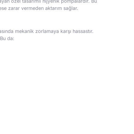
layan özel tasarımlı hijyenik pompalardır. Bu
ese zarar vermeden aktarım sağlar.
 sırasında mekanik zorlamaya karşı hassastır.
 Bu da: