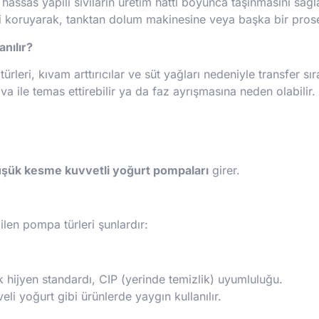
 hassas yapılı sıvıların üretim hattı boyunca taşınmasını sağ
i koruyarak, tanktan dolum makinesine veya başka bir pros
nılır?
ültürleri, kıvam arttırıcılar ve süt yağları nedeniyle transfer
va ile temas ettirebilir ya da faz ayrışmasına neden olabilir.
düşük kesme kuvvetli yoğurt pompaları
girer.
ilen pompa türleri şunlardır:
 hijyen standardı, CIP (yerinde temizlik) uyumluluğu.
li yoğurt gibi ürünlerde yaygın kullanılır.