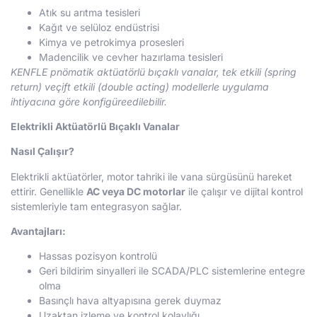
Atık su arıtma tesisleri
Kağıt ve selüloz endüstrisi
Kimya ve petrokimya prosesleri
Madencilik ve cevher hazırlama tesisleri
KENFLE pnömatik aktüatörlü bıçaklı vanalar, tek etkili (spring
return) veçift etkili (double acting) modellerle uygulama
ihtiyacına göre konfigüreedilebilir.
Elektrikli Aktüatörlü Bıçaklı Vanalar
Nasıl Çalışır?
Elektrikli aktüatörler, motor tahriki ile vana sürgüsünü hareket
ettirir. Genellikle
AC veya DC motorlar
ile çalışır ve dijital kontrol
sistemleriyle tam entegrasyon sağlar.
Avantajları:
Hassas pozisyon kontrolü
Geri bildirim sinyalleri ile SCADA/PLC sistemlerine entegre
olma
Basınçlı hava altyapısına gerek duymaz
Uzaktan izleme ve kontrol kolaylığı