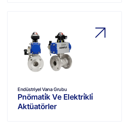
Endüstriyel Vana Grubu
Pnömati̇k Ve Elektri̇kli̇
Aktüatörler