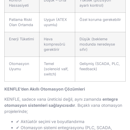
Kontrol
Düşük – Orta
Yüksek (pozisyon
Hassasiyeti
ayarlı kontrol)
Patlama Riski
Uygun (ATEX
Özel koruma gerekebilir
Olan Ortamda
uyumlu)
Enerji Tüketimi
Hava
Düşük (bekleme
kompresörü
modunda neredeyse
gerektirir
sıfır)
Otomasyon
Temel
Gelişmiş (SCADA, PLC,
Uyumu
(solenoid valf,
feedback)
switch)
KENFLE’den Akıllı Otomasyon Çözümleri
KENFLE, sadece vana üreticisi değil, aynı zamanda
entegre
otomasyon sistemleri sağlayıcısıdır
. Bıçaklı vana otomasyon
projelerinde;
✔ Aktüatör seçimi ve boyutlandırma
✔ Otomasyon sistemi entegrasyonu (PLC, SCADA,