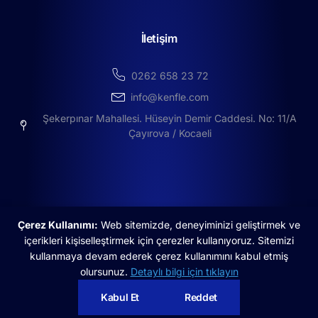
İletişim
0262 658 23 72
info@kenfle.com
Şekerpınar Mahallesi. Hüseyin Demir Caddesi. No: 11/A
Çayırova / Kocaeli
Çerez Kullanımı:
Web sitemizde, deneyiminizi geliştirmek ve
içerikleri kişiselleştirmek için çerezler kullanıyoruz. Sitemizi
©2025 Copyright by Kenfle | created by Boldorg
kullanmaya devam ederek çerez kullanımını kabul etmiş
olursunuz.
Detaylı bilgi için tıklayın
Aydınlatma Metni
Çerez Politikası
Kabul Et
Reddet