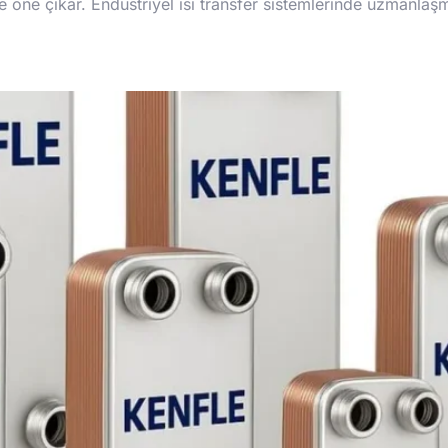
nde öne çıkar. Endüstriyel ısı transfer sistemlerinde uzmanla