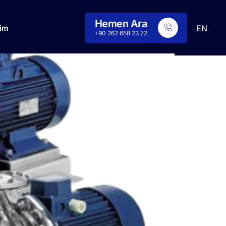
Hemen Ara
şim
EN
+90 262 658 23 72