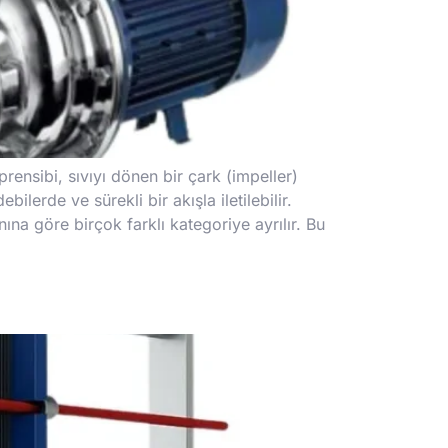
rensibi, sıvıyı dönen bir çark (impeller)
lerde ve sürekli bir akışla iletilebilir.
ına göre birçok farklı kategoriye ayrılır. Bu