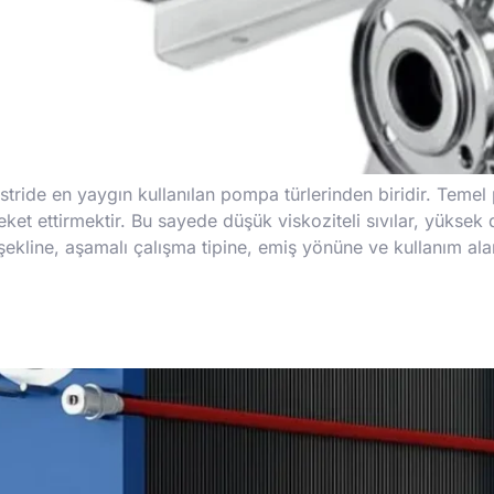
ride en yaygın kullanılan pompa türlerinden biridir. Temel p
 ettirmektir. Bu sayede düşük viskoziteli sıvılar, yüksek debi
şekline, aşamalı çalışma tipine, emiş yönüne ve kullanım alan