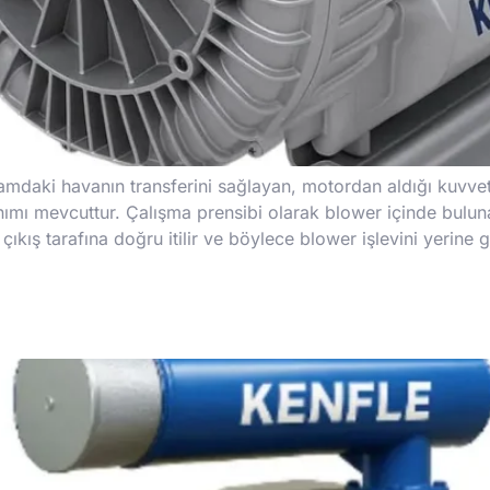
tamdaki havanın transferini sağlayan, motordan aldığı kuvvet 
nımı mevcuttur. Çalışma prensibi olarak blower içinde bulu
kış tarafına doğru itilir ve böylece blower işlevini yerine ge