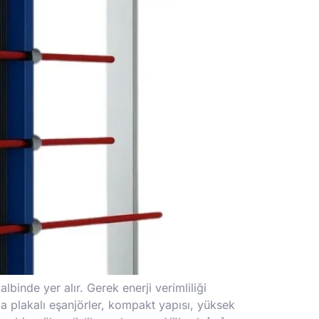
lbinde yer alır. Gerek enerji verimliliği
da plakalı eşanjörler, kompakt yapısı, yüksek