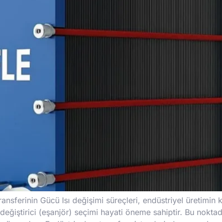
ansferinin Gücü Isı değişimi süreçleri, endüstriyel üretimin ka
değiştirici (eşanjör) seçimi hayati öneme sahiptir. Bu nokta