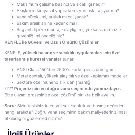
Maksimum çalışma basıncı ve sıcaklığı nedir?
Akışkanın kimyasal yapısı korozyon riski taşıyor mu?
Vana sürekli mi, aralıklı mı çalışacak?
Bakım aralıkları ne kadar olmalı?
Bağlantı tipi ve montaj kolaylığı mı, yoksa sızdırmazlık
güvenliği mi önceliğiniz?
KENFLE ile Güvenli ve Uzun Ömürlü Çözümler
KENFLE,
yüksek basınç ve sıcaklık uygulamaları için özel
tasarlanmış küresel vanalar
sunar.
ANSI Class 150’den 2500’e kadar geniş ürün gamı
Metal contalı, yüksek alaşımlı ve özel kaplamalı modeller
Sektöre özel mühendislik danışmanlığı
????
Projeniz için en doğru vana seçiminde yanınızdayız.
Bize ulaşın, prosesinize özel çözümü birlikte belirleyelim.
Soru:
Sizin tesisinizde en yüksek sıcaklık ve basınç değerleri
hangi aralıkta? Doğru vana seçiminin bakım maliyetlerinizi nasıl
etkilediğini gözlemlediniz mi?
İlgili Ürünler