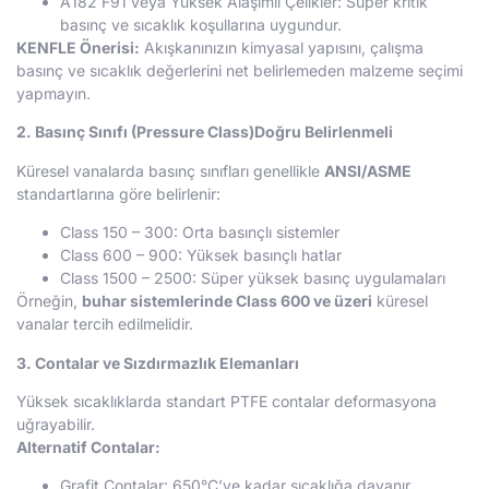
A182 F91 veya Yüksek Alaşımlı Çelikler: Süper kritik
basınç ve sıcaklık koşullarına uygundur.
KENFLE Önerisi:
Akışkanınızın kimyasal yapısını, çalışma
basınç ve sıcaklık değerlerini net belirlemeden malzeme seçimi
yapmayın.
2. Basınç Sınıfı (Pressure Class)Doğru Belirlenmeli
Küresel vanalarda basınç sınıfları genellikle
ANSI/ASME
standartlarına göre belirlenir:
Class 150 – 300: Orta basınçlı sistemler
Class 600 – 900: Yüksek basınçlı hatlar
Class 1500 – 2500: Süper yüksek basınç uygulamaları
Örneğin,
buhar sistemlerinde Class 600 ve üzeri
küresel
vanalar tercih edilmelidir.
3. Contalar ve Sızdırmazlık Elemanları
Yüksek sıcaklıklarda standart PTFE contalar deformasyona
uğrayabilir.
Alternatif Contalar:
Grafit Contalar: 650°C’ye kadar sıcaklığa dayanır.